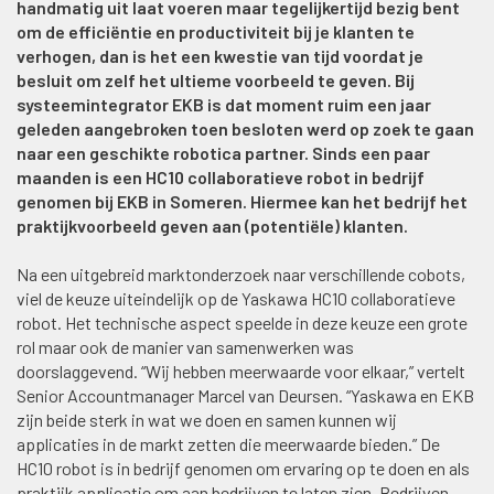
handmatig uit laat voeren maar tegelijkertijd bezig bent
om de efficiëntie en productiviteit bij je klanten te
verhogen, dan is het een kwestie van tijd voordat je
besluit om zelf het ultieme voorbeeld te geven. Bij
systeemintegrator EKB is dat moment ruim een jaar
geleden aangebroken toen besloten werd op zoek te gaan
naar een geschikte robotica partner. Sinds een paar
maanden is een HC10 collaboratieve robot in bedrijf
genomen bij EKB in Someren. Hiermee kan het bedrijf het
praktijkvoorbeeld geven aan (potentiële) klanten.
Na een uitgebreid marktonderzoek naar verschillende cobots,
viel de keuze uiteindelijk op de Yaskawa HC10 collaboratieve
robot. Het technische aspect speelde in deze keuze een grote
rol maar ook de manier van samenwerken was
doorslaggevend. “Wij hebben meerwaarde voor elkaar,” vertelt
Senior Accountmanager Marcel van Deursen. “Yaskawa en EKB
zijn beide sterk in wat we doen en samen kunnen wij
applicaties in de markt zetten die meerwaarde bieden.” De
HC10 robot is in bedrijf genomen om ervaring op te doen en als
praktijk applicatie om aan bedrijven te laten zien. Bedrijven