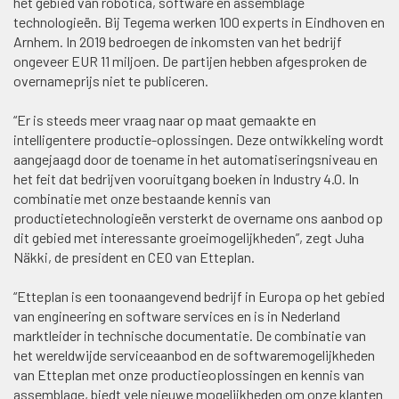
het gebied van robotica, software en assemblage
technologieën. Bij Tegema werken 100 experts in Eindhoven en
Arnhem. In 2019 bedroegen de inkomsten van het bedrijf
ongeveer EUR 11 miljoen. De partijen hebben afgesproken de
overnameprijs niet te publiceren.
“Er is steeds meer vraag naar op maat gemaakte en
intelligentere productie-oplossingen. Deze ontwikkeling wordt
aangejaagd door de toename in het automatiseringsniveau en
het feit dat bedrijven vooruitgang boeken in Industry 4.0. In
combinatie met onze bestaande kennis van
productietechnologieën versterkt de overname ons aanbod op
dit gebied met interessante groeimogelijkheden”, zegt Juha
Näkki, de president en CEO van Etteplan.
“Etteplan is een toonaangevend bedrijf in Europa op het gebied
van engineering en software services en is in Nederland
marktleider in technische documentatie. De combinatie van
het wereldwijde serviceaanbod en de softwaremogelijkheden
van Etteplan met onze productieoplossingen en kennis van
assemblage, biedt vele nieuwe mogelijkheden om onze klanten