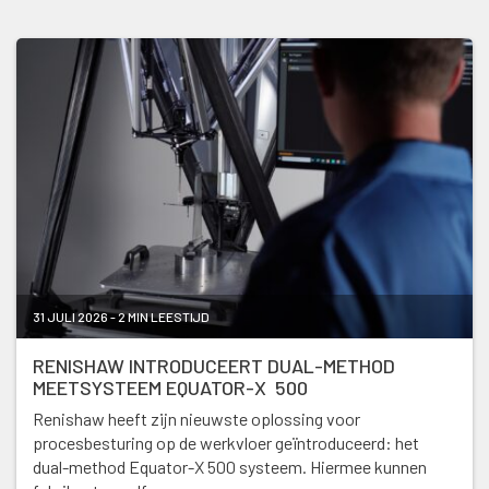
31 JULI 2026 - 2 MIN LEESTIJD
RENISHAW INTRODUCEERT DUAL-METHOD
MEETSYSTEEM EQUATOR-X 500
Renishaw heeft zijn nieuwste oplossing voor
procesbesturing op de werkvloer geïntroduceerd: het
dual-method Equator-X 500 systeem. Hiermee kunnen