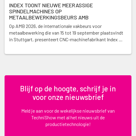
INDEX TOONT NIEUWE MEERASSIGE
SPINDELMACHINES OP
METAALBEWERKINGSBEURS AMB
Op AMB 2026, de internationale vakbeurs voor
metaalbewerking die van 15 tot 19 september plaatsvindt
in Stuttgart, presenteert CNC-machinefabrikant Index …
Blijf op de hoogte, schrijf je in
voor onze nieuwsbrief
Meld je aan voor de wekelijkse nieuwsbrief van
TechniShow met al het nieuws uit de
productietechnologie!