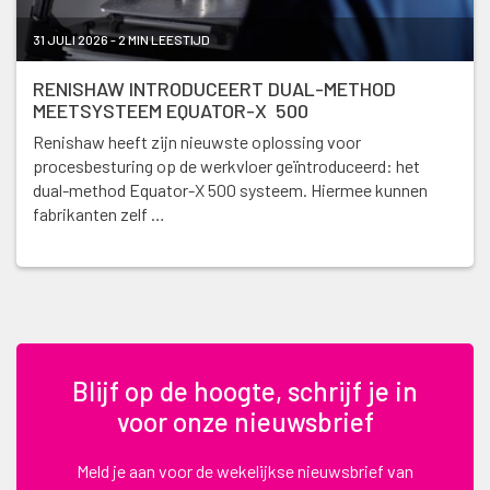
31 JULI 2026 - 2 MIN LEESTIJD
RENISHAW INTRODUCEERT DUAL-METHOD
MEETSYSTEEM EQUATOR-X 500
Renishaw heeft zijn nieuwste oplossing voor
procesbesturing op de werkvloer geïntroduceerd: het
dual-method Equator-X 500 systeem. Hiermee kunnen
fabrikanten zelf …
Blijf op de hoogte, schrijf je in
voor onze nieuwsbrief
Meld je aan voor de wekelijkse nieuwsbrief van