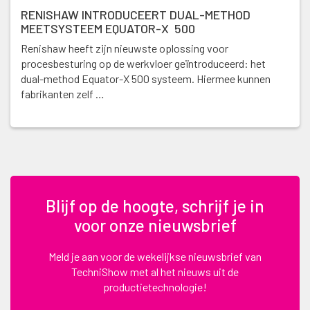
RENISHAW INTRODUCEERT DUAL-METHOD
MEETSYSTEEM EQUATOR-X 500
Renishaw heeft zijn nieuwste oplossing voor
procesbesturing op de werkvloer geïntroduceerd: het
dual-method Equator-X 500 systeem. Hiermee kunnen
fabrikanten zelf …
Blijf op de hoogte, schrijf je in
voor onze nieuwsbrief
Meld je aan voor de wekelijkse nieuwsbrief van
TechniShow met al het nieuws uit de
productietechnologie!