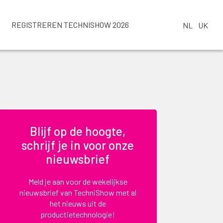
REGISTREREN TECHNISHOW 2026
NL
UK
Blijf op de hoogte,
schrijf je in voor onze
nieuwsbrief
Meld je aan voor de wekelijkse
nieuwsbrief van TechniShow met al
het nieuws uit de
productietechnologie!