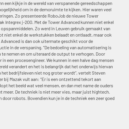
n een kijkje in de wereld van verspanende gereedschappen
gelijkheid om in de demoruimte te kijken. Hier waren veel
seringen. Zo presenteerde RoboJob de nieuwe Tower
k Integrex j-200. Met de Tower Advanced kunnen niet enkel
n opspanmiddelen. Zo werd in Leuven gebruik gemaakt van
t niet enkel de werkstukken belaadt en ontlaadt, maar ook
Advanced is dan ook uitermate geschikt voor de
uctie in de verspaning. “De bedoeling van automatisering is
te nemen en om uiteraard de output te verhogen. Door
r in een procesengineer. We kunnen in een halve dag mensen
eld verandert en het is belangrijk dat het onderwijs hiervan
 het bedrijfsleven niet nog groter wordt”, vertelt Steven
bij Mazak vult aan: “Er is een ontzettend tekort aan
opt het beeld wat veel mensen, en dan met name de ouders
 meer. De techniek is niet meer vies, maar juist hightech.
 door robots. Bovendien kun je in de techniek een zeer goed