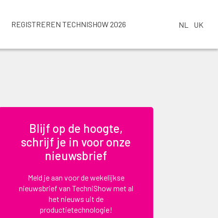
REGISTREREN TECHNISHOW 2026
NL
UK
Blijf op de hoogte,
schrijf je in voor onze
nieuwsbrief
Meld je aan voor de wekelijkse
nieuwsbrief van TechniShow met al
het nieuws uit de
productietechnologie!