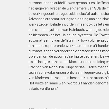
automatisering duidelijk was gemaakt en Hoffman
had gegeven, kregen de werknemers van SBB de mo
bewerkingscentra opgesteld, inclusief automati
Advanced automatiseringsoplossing aan een Maza
werkstukken beladen worden, maar ook pallets e
een opspansysteem van Hainbuch, waarbij de robo
de klemmen van het Hainbuch-systeem. De Tower 
automatisering van de ‘high mix, low volume’ prod
om saaie, repeterende werkzaamheden uit handen 
automatisering verandert de operator steeds mee
opleiden om de automatisering te bedienen. De wer
op de hoogte is zodat de kloof tussen opleiding en
Craenen van RoboJob. Hugo Verlaak, sales manager 
technische vakmensen ontstaan. Tegenwoordig kl
van kinderen die voor een beroepskeuze staan, niet
Het vieze en saaie werk wordt uit handen genomen
salaris verdienen.”