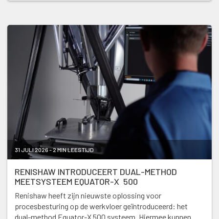
31 JULI 2026 - 2 MIN LEESTIJD
RENISHAW INTRODUCEERT DUAL-METHOD
MEETSYSTEEM EQUATOR-X 500
Renishaw heeft zijn nieuwste oplossing voor
procesbesturing op de werkvloer geïntroduceerd: het
dual-method Equator-X 500 systeem. Hiermee kunnen