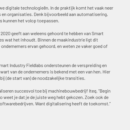
e digitale technologieën. In de praktijk komt het vaak neer
s en organisaties. Denk bijvoorbeeld aan automatisering,
ers kunnen het volop toepassen.
n 2020 geeft aan weleens gehoord te hebben van Smart
es wat het inhoudt. Binnen de maakindustrie ligt dit
e ondernemers ervan gehoord, en weten ze vaker goed of
mart Industry Fieldlabs ondersteunen de verspreiding en
kwart van de ondernemers is bekend met een van hen. Hier
bij (de start van) de noodzakelijke transities.
liseren succesvol toe bij machinebouwbedrijf Iteq. “Begin
 “Zo weet je dat je de juiste weg hebt gekozen. Zoek ook de
ftwarebedrijven. Want digitalisering heeft de toekomst.”