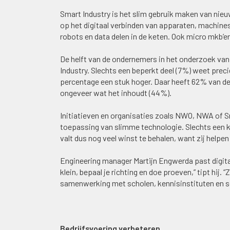
Smart Industry is het slim gebruik maken van nieuw
op het digitaal verbinden van apparaten, machine
robots en data delen in de keten. Ook micro mkb’
De helft van de ondernemers in het onderzoek va
Industry. Slechts een beperkt deel (7%) weet preci
percentage een stuk hoger. Daar heeft 62% van d
ongeveer wat het inhoudt (44%).
Initiatieven en organisaties zoals NWO, NWA of S
toepassing van slimme technologie. Slechts een 
valt dus nog veel winst te behalen, want zij helpen 
Engineering manager Martijn Engwerda past digita
klein, bepaal je richting en doe proeven,” tipt hij.
samenwerking met scholen, kennisinstituten en so
Bedrijfsvoering verbeteren