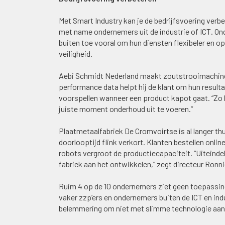
Met Smart Industry kan je de bedrijfsvoering verbe
met name ondernemers uit de industrie of ICT. O
buiten toe vooral om hun diensten flexibeler en op
veiligheid.
Aebi Schmidt Nederland maakt zoutstrooimachines
performance data helpt hij de klant om hun result
voorspellen wanneer een product kapot gaat. “Zo 
juiste moment onderhoud uit te voeren.”
Plaatmetaalfabriek De Cromvoirtse is al langer thu
doorlooptijd flink verkort. Klanten bestellen onlin
robots vergroot de productiecapaciteit. “Uiteindel
fabriek aan het ontwikkelen,” zegt directeur Ronni
Ruim 4 op de 10 ondernemers ziet geen toepassingen
vaker zzp’ers en ondernemers buiten de ICT en indu
belemmering om niet met slimme technologie aan de