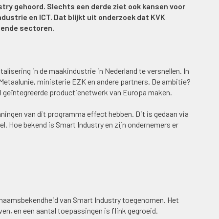
try gehoord. Slechts een derde ziet ook kansen voor
dustrie en ICT. Dat blijkt uit onderzoek dat KVK
lende sectoren.
alisering in de maakindustrie in Nederland te versnellen. In
etaalunie, ministerie EZK en andere partners. De ambitie?
aal geïntegreerde productienetwerk van Europa maken.
nningen van dit programma effect hebben. Dit is gedaan via
el. Hoe bekend is Smart Industry en zijn ondernemers er
 de naamsbekendheid van Smart Industry toegenomen. Het
ven, en een aantal toepassingen is flink gegroeid.