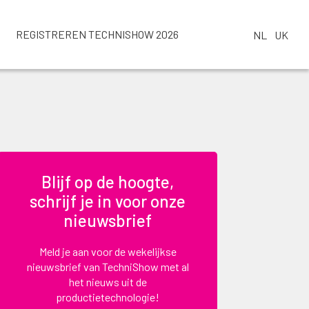
REGISTREREN TECHNISHOW 2026
NL
UK
Blijf op de hoogte,
schrijf je in voor onze
nieuwsbrief
Meld je aan voor de wekelijkse
nieuwsbrief van TechniShow met al
het nieuws uit de
productietechnologie!