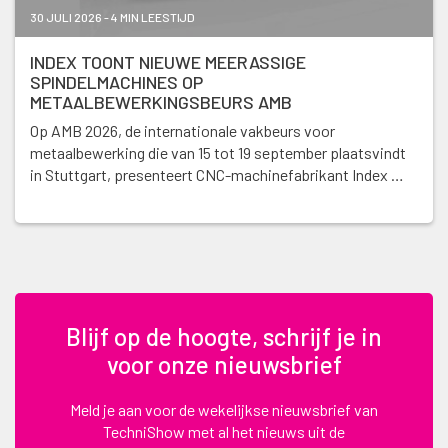
30 JULI 2026 - 4 MIN LEESTIJD
INDEX TOONT NIEUWE MEERASSIGE
SPINDELMACHINES OP
METAALBEWERKINGSBEURS AMB
Op AMB 2026, de internationale vakbeurs voor
metaalbewerking die van 15 tot 19 september plaatsvindt
in Stuttgart, presenteert CNC-machinefabrikant Index …
Blijf op de hoogte, schrijf je in
voor onze nieuwsbrief
Meld je aan voor de wekelijkse nieuwsbrief van
TechniShow met al het nieuws uit de