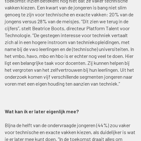
toekomst inzien betekent nog niet dat ze vaker technische
vakken kiezen. Een kwart van de jongeren is bang niet slim
genoeg te zijn voor technische en exacte vakken: 20% van de
jongens versus 28% van de meisjes. “Dit zien we terug in de
cijfers”, stelt Beatrice Boots, directeur Platform Talent voor
Technologie. “De gestegen interesse voor techniek vertaalt
zich al in een hogere instroom van techniekopleidingen, met
name bij de vwo leerlingen en de (technische) universiteiten. In
het vmbo, havo, mbo en hbo is er echter nog veel te doen. Hier
ligt een belangrijke taak voor docenten. Zij kunnen helpen bij
het vergroten van het zelfvertrouwen bij hun leerlingen. Uit het
onderzoek komen vijf verschillende segmenten jongeren naar
voren met een eigen houding ten aanzien van techniek.”
Wat kan ik er later eigenlijk mee?
Bijna de helft van de ondervraagde jongeren (44%) zou vaker
voor technische en exacte vakken kiezen, als duidelijker is wat
je er later mee kunt doen. “In de toekomst draait alles om