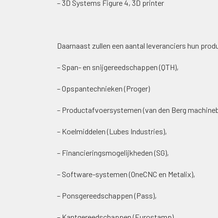
– 3D Systems Figure 4, 3D printer
Daarnaast zullen een aantal leveranciers hun prod
– Span- en snijgereedschappen (QTH),
– Opspantechnieken (Proger)
– Productafvoersystemen (van den Berg machine
– Koelmiddelen (Lubes Industries),
– Financieringsmogelijkheden (SG),
– Software-systemen (OneCNC en Metalix),
– Ponsgereedschappen (Pass),
– Kantgereedschappen (Eurostamp),