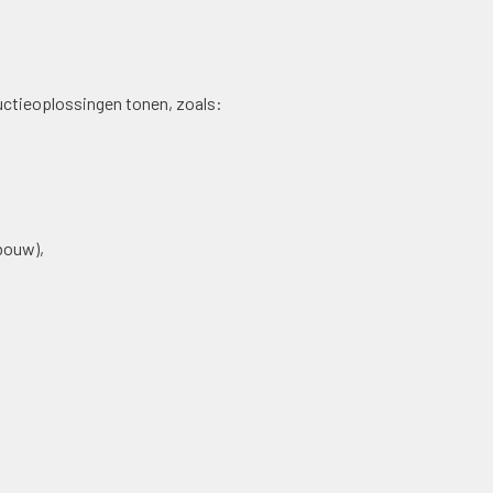
uctieoplossingen tonen, zoals:
bouw),