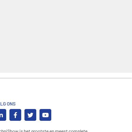
LG ONS
chniShow is het grootste en meest complete