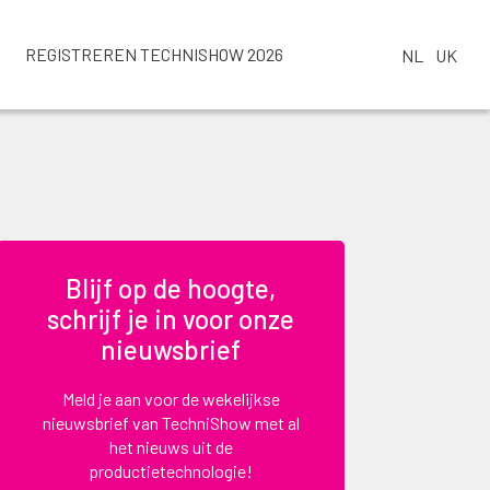
REGISTREREN TECHNISHOW 2026
NL
UK
Blijf op de hoogte,
schrijf je in voor onze
nieuwsbrief
Meld je aan voor de wekelijkse
nieuwsbrief van TechniShow met al
het nieuws uit de
productietechnologie!