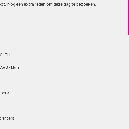
oot. Nog een extra reden om deze dag te bezoeken.
SS-EU
4kW 3×1,5m
tpers
printers