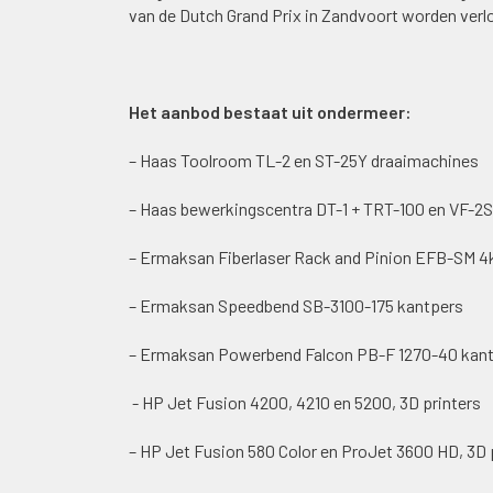
van de Dutch Grand Prix in Zandvoort worden verl
Het aanbod bestaat uit ondermeer:
– Haas Toolroom TL-2 en ST-25Y draaimachines
– Haas bewerkingscentra DT-1 + TRT-100 en VF-2
– Ermaksan Fiberlaser Rack and Pinion EFB-SM 
– Ermaksan Speedbend SB-3100-175 kantpers
– Ermaksan Powerbend Falcon PB-F 1270-40 kan
- HP Jet Fusion 4200, 4210 en 5200, 3D printers
– HP Jet Fusion 580 Color en ProJet 3600 HD, 3D 