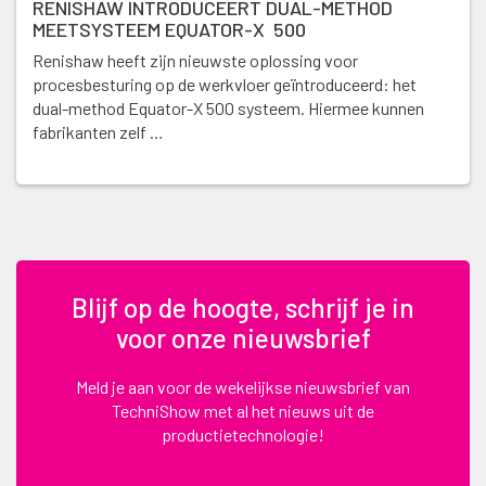
RENISHAW INTRODUCEERT DUAL-METHOD
MEETSYSTEEM EQUATOR-X 500
Renishaw heeft zijn nieuwste oplossing voor
procesbesturing op de werkvloer geïntroduceerd: het
dual-method Equator-X 500 systeem. Hiermee kunnen
fabrikanten zelf …
Blijf op de hoogte, schrijf je in
voor onze nieuwsbrief
Meld je aan voor de wekelijkse nieuwsbrief van
TechniShow met al het nieuws uit de
productietechnologie!