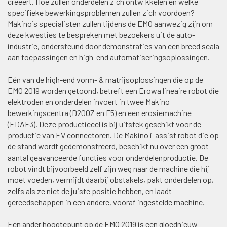
creëert. Hoe zullen onderdelen zich ontwikkelen en welke
specifieke bewerkingsproblemen zullen zich voordoen?
Makino´s specialisten zullen tijdens de EMO aanwezig zijn om
deze kwesties te bespreken met bezoekers uit de auto-
industrie, ondersteund door demonstraties van een breed scala
aan toepassingen en high-end automatiseringsoplossingen.
Eén van de high-end vorm- & matrijsoplossingen die op de
EMO 2019 worden getoond, betreft een Erowa lineaire robot die
elektroden en onderdelen invoert in twee Makino
bewerkingscentra (D200Z en F5) en een erosiemachine
(EDAF3). Deze productiecel is bij uitstek geschikt voor de
productie van EV connectoren. De Makino i-assist robot die op
de stand wordt gedemonstreerd, beschikt nu over een groot
aantal geavanceerde functies voor onderdelenproductie. De
robot vindt bijvoorbeeld zelf zijn weg naar de machine die hij
moet voeden, vermijdt daarbij obstakels, pakt onderdelen op,
zelfs als ze niet de juiste positie hebben, en laadt
gereedschappen in een andere, vooraf ingestelde machine.
Een ander hoogtepunt op de EMO 2019 is een gloednieuw