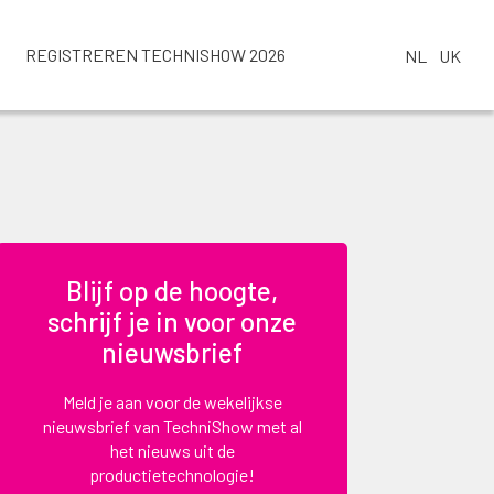
REGISTREREN TECHNISHOW 2026
NL
UK
Blijf op de hoogte,
schrijf je in voor onze
nieuwsbrief
Meld je aan voor de wekelijkse
nieuwsbrief van TechniShow met al
het nieuws uit de
productietechnologie!