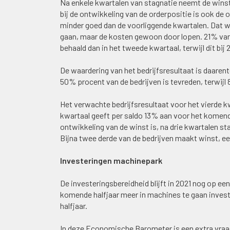
Na enkele kwartalen van stagnatie neemt de wins
bij de ontwikkeling van de orderpositie is ook de 
minder goed dan de voorliggende kwartalen. Dat
gaan, maar de kosten gewoon door lopen. 21% van 
behaald dan in het tweede kwartaal, terwijl dit b
De waardering van het bedrijfsresultaat is daare
50% procent van de bedrijven is tevreden, terwijl 
Het verwachte bedrijfsresultaat voor het vierde k
kwartaal geeft per saldo 13% aan voor het komend
ontwikkeling van de winst is, na drie kwartalen st
Bijna twee derde van de bedrijven maakt winst, ee
Investeringen machinepark
De investeringsbereidheid blijft in 2021 nog op e
komende halfjaar meer in machines te gaan invest
halfjaar.
In deze Economische Barometer is een extra vraa