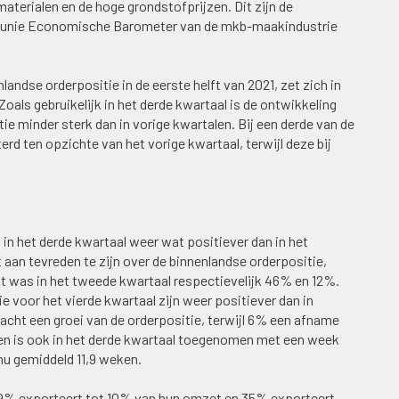
aterialen en de hoge grondstofprijzen. Dit zijn de
aalunie Economische Barometer van de mkb-maakindustrie
landse orderpositie in de eerste helft van 2021, zet zich in
 Zoals gebruikelijk in het derde kwartaal is de ontwikkeling
ie minder sterk dan in vorige kwartalen. Bij een derde van de
rd ten opzichte van het vorige kwartaal, terwijl deze bij
 in het derde kwartaal weer wat positiever dan in het
 aan tevreden te zijn over de binnenlandse orderpositie,
Dit was in het tweede kwartaal respectievelijk 46% en 12%.
 voor het vierde kwartaal zijn weer positiever dan in
cht een groei van de orderpositie, terwijl 6% een afname
ken is ook in het derde kwartaal toegenomen met een week
nu gemiddeld 11,9 weken.
n, 9% exporteert tot 10% van hun omzet en 35% exporteert