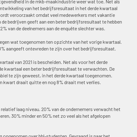
tgevendheid in de mkb-maakindustrie weer wat toe. Net als
ontwikkeling van het bedrijfsresultaat in het derde kwartaal
 wordt veroorzaakt omdat veel medewerkers met vakantie
de bedrijven geeft aan een beter bedrijfsresultaat te hebben
ij 22% van de deelnemers aan de enquête slechter was.
ntegen wat toegenomen ten opzichte van het vorige kwartaal.
8% aangeeft ontevreden te zijn over het bedrijfsresultaat.
wartaal van 2021 is bescheiden. Net als voor het derde
e kwartaal een beter bedrijfsresultaat te verwachten. De
abiel te zijn geweest, in het derde kwartaal toegenomen.
n kwart draait quitte en nog 8% draait met verlies.
en relatief laag niveau. 20% van de ondernemers verwacht het
eren, 30% minder en 50% net zo veel als het afgelopen
g opgenomen over bbl-studenten. Gevraagd is naar het