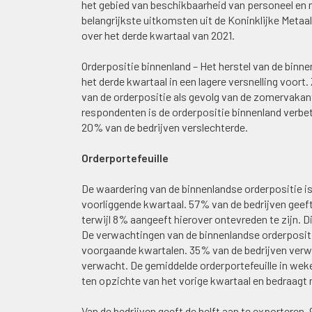
het gebied van beschikbaarheid van personeel en m
belangrijkste uitkomsten uit de Koninklijke Met
over het derde kwartaal van 2021.
Orderpositie binnenland – Het herstel van de binnen
het derde kwartaal in een lagere versnelling voort.
van de orderpositie als gevolg van de zomervakant
respondenten is de orderpositie binnenland verbete
20% van de bedrijven verslechterde.
Orderportefeuille
De waardering van de binnenlandse orderpositie is
voorliggende kwartaal. 57% van de bedrijven geeft
terwijl 8% aangeeft hierover ontevreden te zijn. 
De verwachtingen van de binnenlandse orderpositie
voorgaande kwartalen. 35% van de bedrijven verwa
verwacht. De gemiddelde orderportefeuille in we
ten opzichte van het vorige kwartaal en bedraagt 
Van de bedrijven geeft de helft aan te exportere