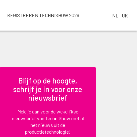
REGISTREREN TECHNISHOW 2026
NL
UK
Blijf op de hoogte,
schrijf je in voor onze
nieuwsbrief
Meld je aan voor de wekelijkse
nieuwsbrief van TechniShow met al
het nieuws uit de
productietechnologie!