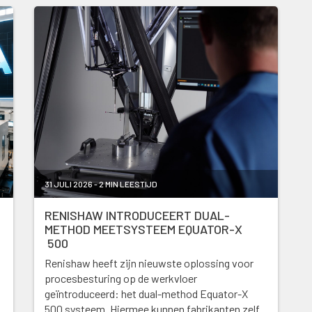
31 JULI 2026 - 2 MIN LEESTIJD
RENISHAW INTRODUCEERT DUAL-
METHOD MEETSYSTEEM EQUATOR-X
500
Renishaw heeft zijn nieuwste oplossing voor
procesbesturing op de werkvloer
geïntroduceerd: het dual-method Equator-X
500 systeem. Hiermee kunnen fabrikanten zelf