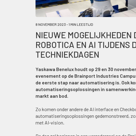
8 NOVEMBER 2023 - 1 MIN LEESTIJD
NIEUWE MOGELIJKHEDEN 
ROBOTICA EN AI TIJDENS
TECHNIEKDAGEN
Yaskawa Benelux houdt op 29 en 30 november 
evenement op de Brainport Industries Campus 
de eerste stap naar automatisering is. Ook 
automatiseringsoplossingen in samenwerking 
markt aan bod.
Zo komen onder andere de AI interface en Checkb
automatiseringsoplossingen gedemonstreerd, zoal
met AI-vision.
De dag zal beginnen in een vergaderzaal op de Br