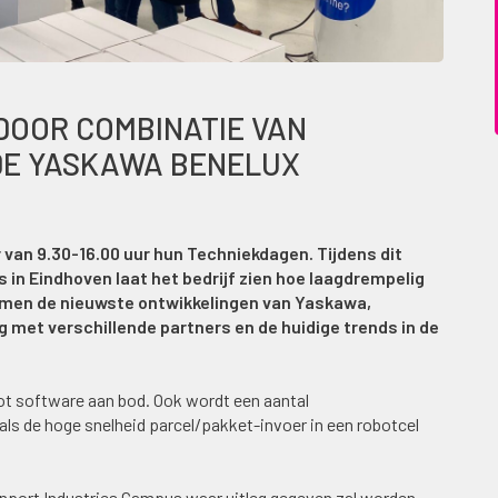
DOOR COMBINATIE VAN
 DE YASKAWA BENELUX
van 9.30-16.00 uur hun Techniekdagen. Tijdens dit
in Eindhoven laat het bedrijf zien hoe laagdrempelig
komen de nieuwste ontwikkelingen van Yaskawa,
met verschillende partners en de huidige trends in de
ot software aan bod. Ook wordt een aantal
s de hoge snelheid parcel/pakket-invoer in een robotcel
ainport Industries Campus waar uitleg gegeven zal worden