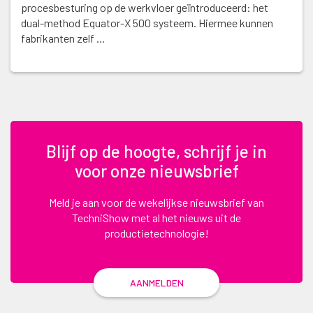
procesbesturing op de werkvloer geïntroduceerd: het
dual-method Equator-X 500 systeem. Hiermee kunnen
fabrikanten zelf …
Blijf op de hoogte, schrijf je in
voor onze nieuwsbrief
Meld je aan voor de wekelijkse nieuwsbrief van
TechniShow met al het nieuws uit de
productietechnologie!
AANMELDEN