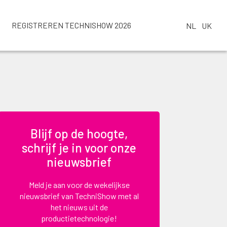
REGISTREREN TECHNISHOW 2026
NL
UK
Blijf op de hoogte,
schrijf je in voor onze
nieuwsbrief
Meld je aan voor de wekelijkse
nieuwsbrief van TechniShow met al
het nieuws uit de
productietechnologie!