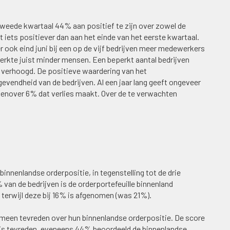
tweede kwartaal 44% aan positief te zijn over zowel de
t iets positiever dan aan het einde van het eerste kwartaal.
 ook eind juni bij een op de vijf bedrijven meer medewerkers
werkte juist minder mensen. Een beperkt aantal bedrijven
l verhoogd. De positieve waardering van het
gevendheid van de bedrijven. Al een jaar lang geeft ongeveer
genover 6% dat verlies maakt. Over de te verwachten
binnenlandse orderpositie, in tegenstelling tot de drie
an de bedrijven is de orderportefeuille binnenland
 terwijl deze bij 16% is afgenomen (was 21%).
meen tevreden over hun binnenlandse orderpositie. De score
4% is tevreden, eveneens 44% beoordeeld de binnenlandse