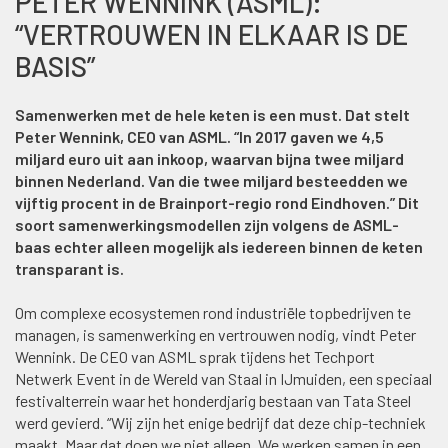
PETER WENNINK (ASML):
“VERTROUWEN IN ELKAAR IS DE
BASIS”
Samenwerken met de hele keten is een must. Dat stelt
Peter Wennink, CEO van ASML. “In 2017 gaven we 4,5
miljard euro uit aan inkoop, waarvan bijna twee miljard
binnen Nederland. Van die twee miljard besteedden we
vijftig procent in de Brainport-regio rond Eindhoven.” Dit
soort samenwerkingsmodellen zijn volgens de ASML-
baas echter alleen mogelijk als iedereen binnen de keten
transparant is.
Om complexe ecosystemen rond industriële topbedrijven te
managen, is samenwerking en vertrouwen nodig, vindt Peter
Wennink. De CEO van ASML sprak tijdens het Techport
Netwerk Event in de Wereld van Staal in IJmuiden, een speciaal
festivalterrein waar het honderdjarig bestaan van Tata Steel
werd gevierd. “Wij zijn het enige bedrijf dat deze chip-techniek
maakt. Maar dat doen we niet alleen. We werken samen in een