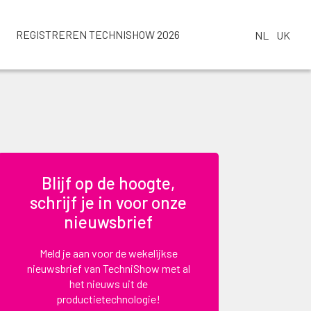
REGISTREREN TECHNISHOW 2026
NL
UK
Blijf op de hoogte,
schrijf je in voor onze
nieuwsbrief
Meld je aan voor de wekelijkse
nieuwsbrief van TechniShow met al
het nieuws uit de
productietechnologie!