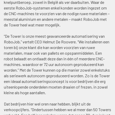
knelpuntberoep, zowel in België als ver daarbuiten. Waar de
eerste RoboJob-systemen enkel konden worden ingezet om
de CNC-machines te voorzien van de nodige ruwe materialen –
meestal aluminium en andere metalen – maakt RoboJob met
de Tower heel wat meer mogelijk.
“De Tower is onze meest geavanceerde automatisering van
RoboJob,” vertelt CEO Helmut De Roovere. “We installeren een
toren bij onze klant die kan worden voorzien van ruwe
materialen, maar ook van pallets en opspanmiddelen. Een
robot belaadt en ontlaadt deze dan in één of meerdere CNC-
machines, waardoor er 72 uur autonoom geproduceerd kan
worden.” Met de Tower kunnen op die manier zowel enkelstuks
als seriewerk autonoom geproduceerd worden. Zo is de Tower
een ideaal automatiseringsconcept is voor bedrijven die erg
uiteenlopende onderdelen moeten draaien of frezen, in zowel
kleine als hoge aantallen.
Dat bedrijven hier wel oren naar hebben, blijkt uit de
verkoopcijfers. “Ondertussen hebben we al meer dan 50 Towers