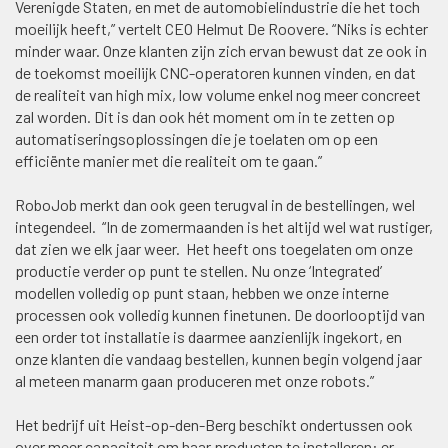
Verenigde Staten, en met de automobielindustrie die het toch
moeilijk heeft,” vertelt CEO Helmut De Roovere. “Niks is echter
minder waar. Onze klanten zijn zich ervan bewust dat ze ook in
de toekomst moeilijk CNC-operatoren kunnen vinden, en dat
de realiteit van high mix, low volume enkel nog meer concreet
zal worden. Dit is dan ook hét moment om in te zetten op
automatiseringsoplossingen die je toelaten om op een
efficiënte manier met die realiteit om te gaan.”
RoboJob merkt dan ook geen terugval in de bestellingen, wel
integendeel. “In de zomermaanden is het altijd wel wat rustiger,
dat zien we elk jaar weer. Het heeft ons toegelaten om onze
productie verder op punt te stellen. Nu onze ‘Integrated’
modellen volledig op punt staan, hebben we onze interne
processen ook volledig kunnen finetunen. De doorlooptijd van
een order tot installatie is daarmee aanzienlijk ingekort, en
onze klanten die vandaag bestellen, kunnen begin volgend jaar
al meteen manarm gaan produceren met onze robots.”
Het bedrijf uit Heist-op-den-Berg beschikt ondertussen ook
over meer capaciteit om haar producten te installeren: er