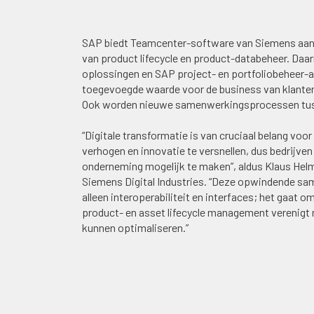
SAP biedt Teamcenter-software van Siemens aan a
van product lifecycle en product-databeheer. Da
oplossingen en SAP project- en portfoliobeheer-a
toegevoegde waarde voor de business van klanten 
Ook worden nieuwe samenwerkingsprocessen tuss
“Digitale transformatie is van cruciaal belang voor
verhogen en innovatie te versnellen, dus bedrij
onderneming mogelijk te maken”, aldus Klaus Helm
Siemens Digital Industries. “Deze opwindende sa
alleen interoperabiliteit en interfaces; het gaat o
product- en asset lifecycle management verenigt 
kunnen optimaliseren.”