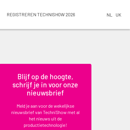
REGISTREREN TECHNISHOW 2026
NL
UK
Blijf op de hoogte,
schrijf je in voor onze
nieuwsbrief
Meld je aan voor de wekelijkse
nieuwsbrief van TechniShow met al
het nieuws uit de
productietechnologie!