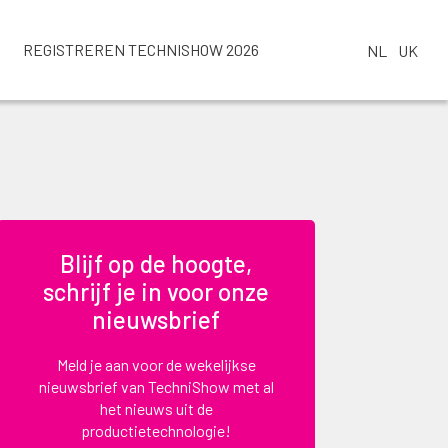
REGISTREREN TECHNISHOW 2026
NL
UK
Blijf op de hoogte,
schrijf je in voor onze
nieuwsbrief
Meld je aan voor de wekelijkse
nieuwsbrief van TechniShow met al
het nieuws uit de
productietechnologie!