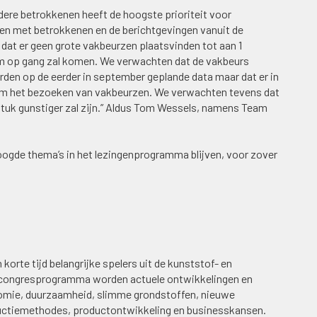
dere betrokkenen heeft de hoogste prioriteit voor
en met betrokkenen en de berichtgevingen vanuit de
at er geen grote vakbeurzen plaatsvinden tot aan 1
m op gang zal komen. We verwachten dat de vakbeurs
en op de eerder in september geplande data maar dat er in
ndom het bezoeken van vakbeurzen. We verwachten tevens dat
stuk gunstiger zal zijn.” Aldus Tom Wessels, namens Team
oogde thema’s in het lezingenprogramma blijven, voor zover
orte tijd belangrijke spelers uit de kunststof- en
et congresprogramma worden actuele ontwikkelingen en
onomie, duurzaamheid, slimme grondstoffen, nieuwe
ductiemethodes, productontwikkeling en businesskansen.