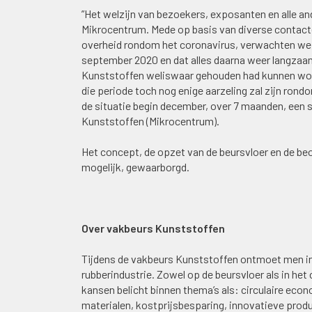
”Het welzijn van bezoekers, exposanten en alle an
Mikrocentrum. Mede op basis van diverse contact
overheid rondom het coronavirus, verwachten we d
september 2020 en dat alles daarna weer langzaa
Kunststoffen weliswaar gehouden had kunnen word
die periode toch nog enige aarzeling zal zijn ro
de situatie begin december, over 7 maanden, een 
Kunststoffen (Mikrocentrum).
Het concept, de opzet van de beursvloer en de be
mogelijk, gewaarborgd.
Over vakbeurs Kunststoffen
Tijdens de vakbeurs Kunststoffen ontmoet men in k
rubberindustrie. Zowel op de beursvloer als in h
kansen belicht binnen thema’s als: circulaire ec
materialen, kostprijsbesparing, innovatieve pro