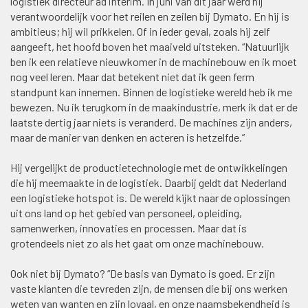
logistiek directeur ad interim. In juni van dit jaar werd hij
verantwoordelijk voor het reilen en zeilen bij Dymato. En hij is
ambitieus; hij wil prikkelen. Of in ieder geval, zoals hij zelf
aangeeft, het hoofd boven het maaiveld uitsteken. “Natuurlijk
ben ik een relatieve nieuwkomer in de machinebouw en ik moet
nog veel leren. Maar dat betekent niet dat ik geen ferm
standpunt kan innemen. Binnen de logistieke wereld heb ik me
bewezen. Nu ik terugkom in de maakindustrie, merk ik dat er de
laatste dertig jaar niets is veranderd. De machines zijn anders,
maar de manier van denken en acteren is hetzelfde.”
Hij vergelijkt de productietechnologie met de ontwikkelingen
die hij meemaakte in de logistiek. Daarbij geldt dat Nederland
een logistieke hotspot is. De wereld kijkt naar de oplossingen
uit ons land op het gebied van personeel, opleiding,
samenwerken, innovaties en processen. Maar dat is
grotendeels niet zo als het gaat om onze machinebouw.
Ook niet bij Dymato? “De basis van Dymato is goed. Er zijn
vaste klanten die tevreden zijn, de mensen die bij ons werken
weten van wanten en zijn loyaal, en onze naamsbekendheid is