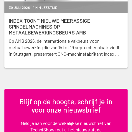
30 JULI 2026 - 4 MIN LEESTIJD
INDEX TOONT NIEUWE MEERASSIGE
SPINDELMACHINES OP
METAALBEWERKINGSBEURS AMB
Op AMB 2026, de internationale vakbeurs voor
metaalbewerking die van 15 tot 19 september plaatsvindt
in Stuttgart, presenteert CNC-machinefabrikant Index …
Blijf op de hoogte, schrijf je in
voor onze nieuwsbrief
Meld je aan voor de wekelijkse nieuwsbrief van
TechniShow met al het nieuws uit de