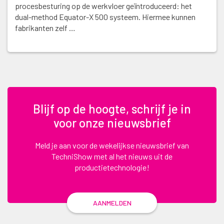
procesbesturing op de werkvloer geïntroduceerd: het
dual-method Equator-X 500 systeem. Hiermee kunnen
fabrikanten zelf …
Blijf op de hoogte, schrijf je in
voor onze nieuwsbrief
Meld je aan voor de wekelijkse nieuwsbrief van
TechniShow met al het nieuws uit de
productietechnologie!
AANMELDEN