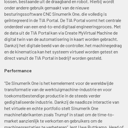
lossen, bestaande uit de draagband en robot. Hierbij wordt
onder andere gebruik gemaakt van de nieuwe
besturingssoftware CNC Sinumerik One, die volledig is
geïntegreerd in de TIA Portal. De TIA Portal vormt het centrale
onderdeel van een end-to-end digitaal engineeringproces. Met
de data uit de TIA Portal kan via Create MyVirtual Machine de
digital twin van de automatisering in kaart worden gebracht.
Dankzij het digitale beeld van de controller, het machinegedrag
en de kinematica kan het systeem virtueel worden getest en
direct vanuit de TIA Portal in bedrijf worden gesteld.
Performance
“De Sinumerik One is het kernelement voor de wereldwijde
transformatie van de werktuigmachine-industrie en voor
toekomstbestendige productie in de steeds verder
gedigitaliseerde industrie. Dankzij de naadloze interactie van
het virtuele en echte portfolio stelt Sinumerik One
machinefabrikanten zoals Trumpf in staat om de time-to-
market aanzienlijk te verkorten en gebruikers om de
machineprestaties te verbeteren”, legt Uwe Ruttkamp, Head of