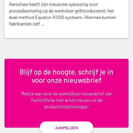
Renishaw heeft zijn nieuwste oplossing voor
procesbesturing op de werkvloer geïntroduceerd: het
dual-method Equator-X 500 systeem. Hiermee kunnen
fabrikanten zelf …
Blijf op de hoogte, schrijf je in
voor onze nieuwsbrief
Meld je aan voor de wekelijkse nieuwsbrief van
TechniShow met al het nieuws uit de
productietechnologie!
AANMELDEN